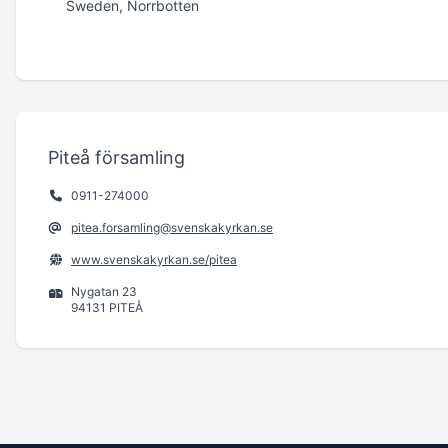
Sweden, Norrbotten
Piteå församling
0911-274000
pitea.forsamling@svenskakyrkan.se
www.svenskakyrkan.se/pitea
Nygatan 23
94131 PITEÅ