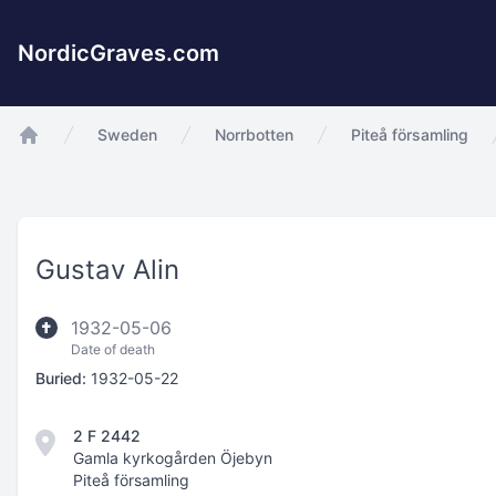
NordicGraves.com
Sweden
Norrbotten
Piteå församling
app.Start
Gustav Alin
1932-05-06
Date of death
Buried:
1932-05-22
2 F 2442
Gamla kyrkogården Öjebyn
Piteå församling