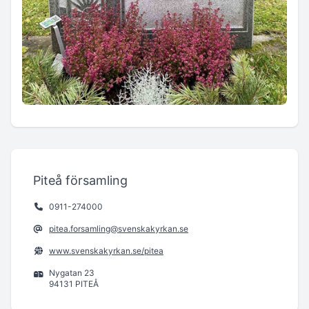
Piteå församling
0911-274000
pitea.forsamling@svenskakyrkan.se
www.svenskakyrkan.se/pitea
Nygatan 23
94131 PITEÅ