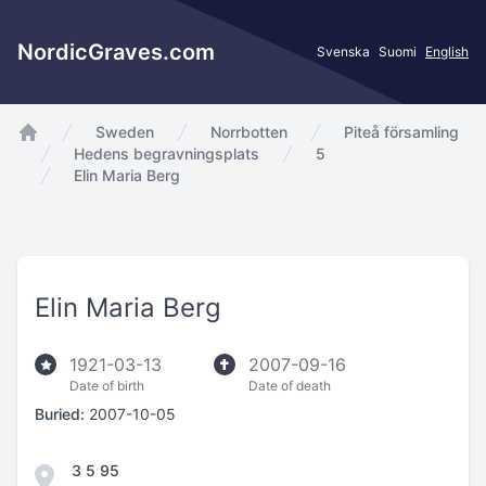
NordicGraves.com
Svenska
Suomi
English
Sweden
Norrbotten
Piteå församling
app.Start
Hedens begravningsplats
5
Elin Maria Berg
Elin Maria Berg
1921-03-13
2007-09-16
Date of birth
Date of death
Buried:
2007-10-05
3 5 95