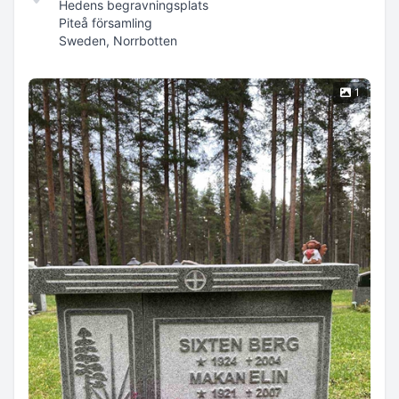
Hedens begravningsplats
Piteå församling
Sweden, Norrbotten
1