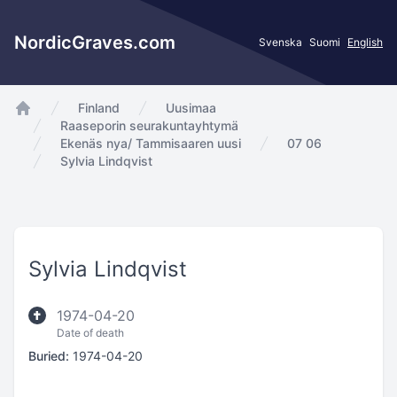
NordicGraves.com
Svenska
Suomi
English
Finland
Uusimaa
app.Start
Raaseporin seurakuntayhtymä
Ekenäs nya/ Tammisaaren uusi
07 06
Sylvia Lindqvist
Sylvia Lindqvist
1974-04-20
Date of death
Buried:
1974-04-20