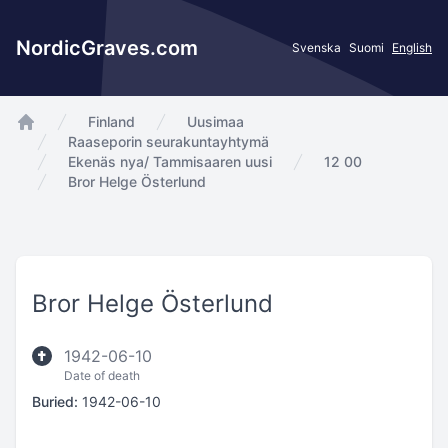
NordicGraves.com
Svenska
Suomi
English
Finland
Uusimaa
app.Start
Raaseporin seurakuntayhtymä
Ekenäs nya/ Tammisaaren uusi
12 00
Bror Helge Österlund
Bror Helge Österlund
1942-06-10
Date of death
Buried:
1942-06-10