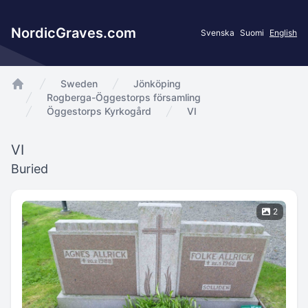
NordicGraves.com
Svenska
Suomi
English
Sweden
Jönköping
app.Start
Rogberga-Öggestorps församling
Öggestorps Kyrkogård
VI
VI
Buried
2