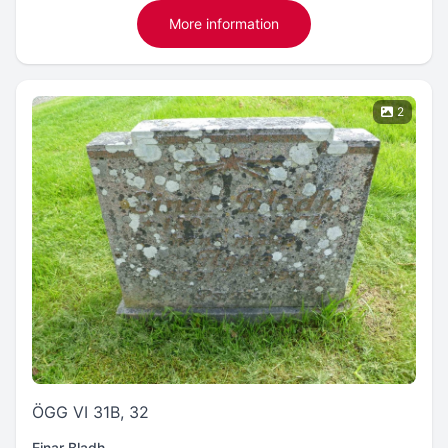
More information
2
ÖGG VI 31B, 32
Einar Bladh