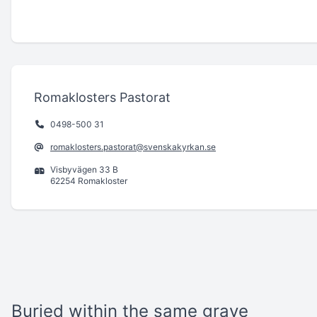
Romaklosters Pastorat
0498-500 31
romaklosters.pastorat@svenskakyrkan.se
Visbyvägen 33 B
62254 Romakloster
Buried within the same grave