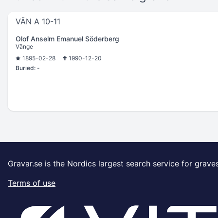
VÄN A 10-11
Olof Anselm Emanuel Söderberg
Vänge
1895-02-28
1990-12-20
Buried:
-
Gravar.se is the Nordics largest search service for grave
Terms of use