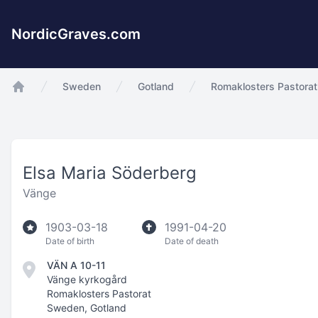
NordicGraves.com
Sweden
Gotland
Romaklosters Pastorat
app.Start
Elsa Maria Söderberg
Vänge
1903-03-18
1991-04-20
Date of birth
Date of death
VÄN A 10-11
Vänge kyrkogård
Romaklosters Pastorat
Sweden, Gotland