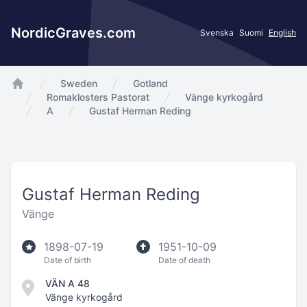
NordicGraves.com
Svenska
Suomi
English
Sweden
Gotland
app.Start
Romaklosters Pastorat
Vänge kyrkogård
A
Gustaf Herman Reding
Gustaf Herman Reding
Vänge
1898-07-19
1951-10-09
Date of birth
Date of death
VÄN A 48
Vänge kyrkogård