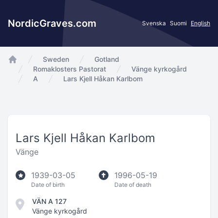
NordicGraves.com
Svenska
Suomi
English
Sweden
Gotland
app.Start
Romaklosters Pastorat
Vänge kyrkogård
A
Lars Kjell Håkan Karlbom
Lars Kjell Håkan Karlbom
Vänge
1939-03-05
1996-05-19
Date of birth
Date of death
VÄN A 127
Vänge kyrkogård