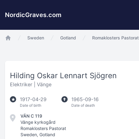
NordicGraves.com
Sweden
Gotland
Romaklosters Pastorat
app.Start
Hilding Oskar Lennart Sjögren
Elektriker |
Vänge
1917-04-29
1965-09-16
Date of birth
Date of death
VÄN C 119
Vänge kyrkogård
Romaklosters Pastorat
Sweden, Gotland