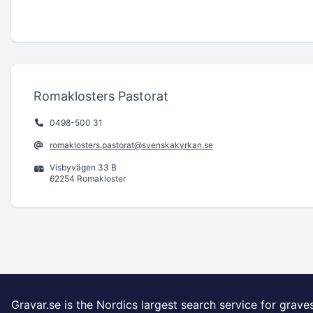
Romaklosters Pastorat
0498-500 31
romaklosters.pastorat@svenskakyrkan.se
Visbyvägen 33 B
62254 Romakloster
Gravar.se is the Nordics largest search service for grave