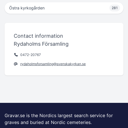
Östra kyrkogården
281
Contact information
Rydaholms Församling
0472-20767
rydaholmsforsamling@svenskakyrkan.se
Gravar.se is the Nordics largest search service for
graves and buried at Nordic cemeteries.