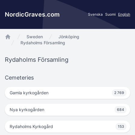
NordicGraves.com
Svenska
Suomi
English
Sweden
Jönköping
app.Start
Rydaholms Församling
Rydaholms Församling
Cemeteries
Gamla kyrkogården
2 769
Nya kyrkogården
684
Rydaholms Kyrkogård
153