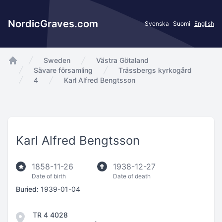
NordicGraves.com
Svenska
Suomi
English
Sweden
Västra Götaland
app.Start
Sävare församling
Trässbergs kyrkogård
4
Karl Alfred Bengtsson
Karl Alfred Bengtsson
1858-11-26
1938-12-27
Date of birth
Date of death
Buried:
1939-01-04
TR 4 4028