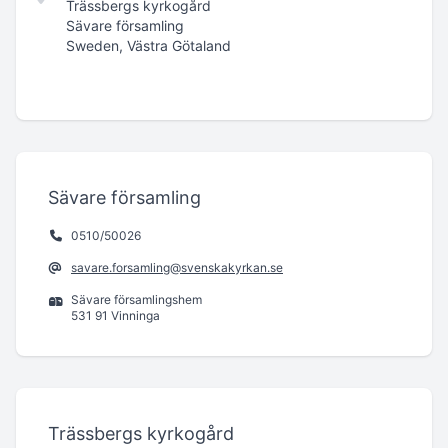
Trässbergs kyrkogård
Sävare församling
Sweden, Västra Götaland
Sävare församling
0510/50026
savare.forsamling@svenskakyrkan.se
Sävare församlingshem
531 91 Vinninga
Trässbergs kyrkogård