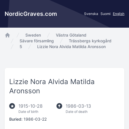
NordicGraves.com
Svenska
Suomi
English
Sweden
Västra Götaland
app.Start
Sävare församling
Trässbergs kyrkogård
5
Lizzie Nora Alvida Matilda Aronsson
Lizzie Nora Alvida Matilda
Aronsson
1915-10-28
1986-03-13
Date of birth
Date of death
Buried:
1986-03-22