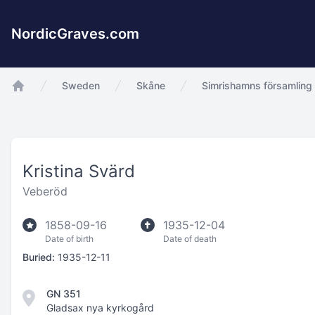
NordicGraves.com
Sweden
Skåne
Simrishamns församling
app.Start
Kristina Svärd
Veberöd
1858-09-16
1935-12-04
Date of birth
Date of death
Buried:
1935-12-11
GN 351
Gladsax nya kyrkogård