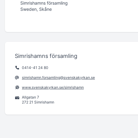
Simrishamns församling
Sweden, Skåne
Simrishamns församling
0414-41 24 80
simrishamn.forsamling@svenskakyrkan.se
www.svenskakyrkan.se/simrishamn
Allgatan 7
272 21 Simrishamn