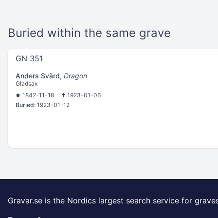
Buried within the same grave
GN 351
Anders Svärd
,
Dragon
Gladsax
1842-11-18
1923-01-06
Buried:
1923-01-12
Gravar.se is the Nordics largest search service for grave