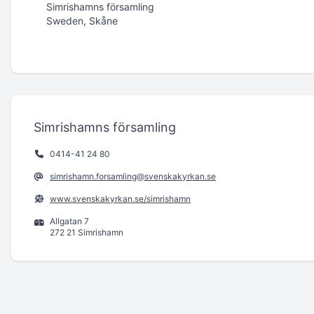
Simrishamns församling
Sweden, Skåne
Simrishamns församling
0414-41 24 80
simrishamn.forsamling@svenskakyrkan.se
www.svenskakyrkan.se/simrishamn
Allgatan 7
272 21 Simrishamn