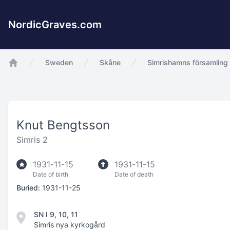
NordicGraves.com
Sweden
Skåne
Simrishamns församling
app.Start
Knut Bengtsson
Simris 2
1931-11-15
1931-11-15
Date of birth
Date of death
Buried:
1931-11-25
SN I 9, 10, 11
Simris nya kyrkogård