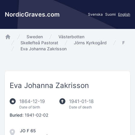
NordicGraves.com
Svenska
Suomi
English
Sweden
Västerbotten
app.Start
Skellefteå Pastorat
Jörns Kyrkogård
F
Eva Johanna Zakrisson
Eva Johanna Zakrisson
1864-12-19
1941-01-18
Date of birth
Date of death
Buried:
1941-02-02
JO F 65