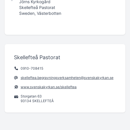
Jörns Kyrkogård
Skellefteå Pastorat
Sweden, Västerbotten
Skellefteå Pastorat
0910-708415
skelleftea.begravningsverksamheten@svenskakyrkan.se
www.svenskakyrkan.se/skelleftea
Storgatan 63
93134 SKELLEFTEÅ