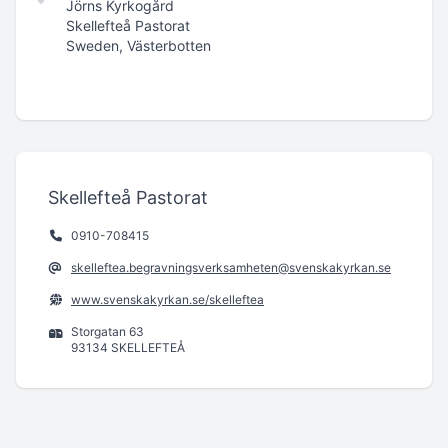
Jörns Kyrkogård
Skellefteå Pastorat
Sweden, Västerbotten
Skellefteå Pastorat
0910-708415
skelleftea.begravningsverksamheten@svenskakyrkan.se
www.svenskakyrkan.se/skelleftea
Storgatan 63
93134 SKELLEFTEÅ