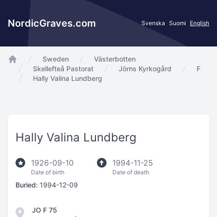
NordicGraves.com
Svenska
Suomi
English
Sweden
Västerbotten
app.Start
Skellefteå Pastorat
Jörns Kyrkogård
F
Hally Valina Lundberg
Hally Valina Lundberg
1926-09-10
1994-11-25
Date of birth
Date of death
Buried:
1994-12-09
JO F 75