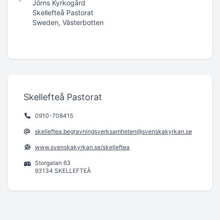
Jörns Kyrkogård
Skellefteå Pastorat
Sweden, Västerbotten
Skellefteå Pastorat
0910-708415
skelleftea.begravningsverksamheten@svenskakyrkan.se
www.svenskakyrkan.se/skelleftea
Storgatan 63
93134 SKELLEFTEÅ