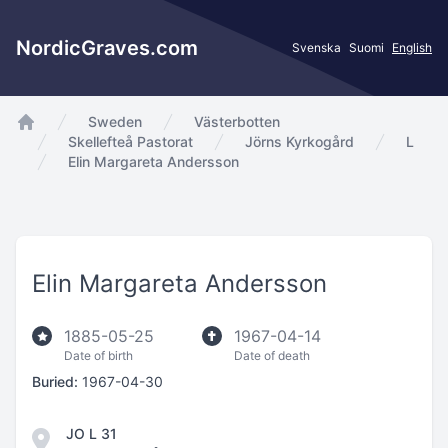
NordicGraves.com
Svenska
Suomi
English
Sweden
Västerbotten
app.Start
Skellefteå Pastorat
Jörns Kyrkogård
L
Elin Margareta Andersson
Elin Margareta Andersson
1885-05-25
1967-04-14
Date of birth
Date of death
Buried:
1967-04-30
JO L 31