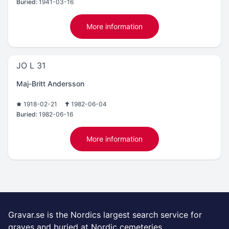
Buried:
1941-03-16
More information
JO L 31
Maj-Britt Andersson
1918-02-21
1982-06-04
Buried:
1982-06-16
More information
Gravar.se is the Nordics largest search service for
graves and buried at Nordic cemeteries.