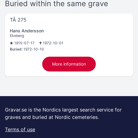
Buried within the same grave
TÅ 275
Hans Andersson
Ekeberg
1915-07-17
1972-10-01
Buried:
1972-10-10
More information
Gravar.se is the Nordics largest search service for
graves and buried at Nordic cemeteries.
Terms of use