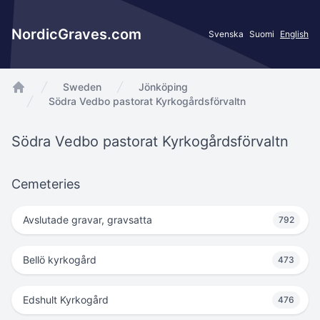
NordicGraves.com
Svenska
Suomi
English
Sweden
Jönköping
app.Start
Södra Vedbo pastorat Kyrkogårdsförvaltn
Södra Vedbo pastorat Kyrkogårdsförvaltn
Cemeteries
Avslutade gravar, gravsatta
792
Bellö kyrkogård
473
Edshult Kyrkogård
476