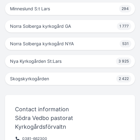
Minneslund S:t Lars
294
Norra Solberga kyrkogård GA
1 777
Norra Solberga kyrkogård NYA
531
Nya Kyrkogården St:Lars
3 925
Skogskyrkogården
2 422
Contact information
Södra Vedbo pastorat
Kyrkogårdsförvaltn
0381-662300