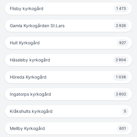
Flisby kyrkogård
1 473
Gamla Kyrkogården St:Lars
2 926
Hult Kyrkogård
927
Hässleby kyrkogård
2 904
Höreda Kyrkogård
1 038
Ingatorps kyrkogård
2 602
Kråkshults kyrkogård
5
Mellby Kyrkogård
601