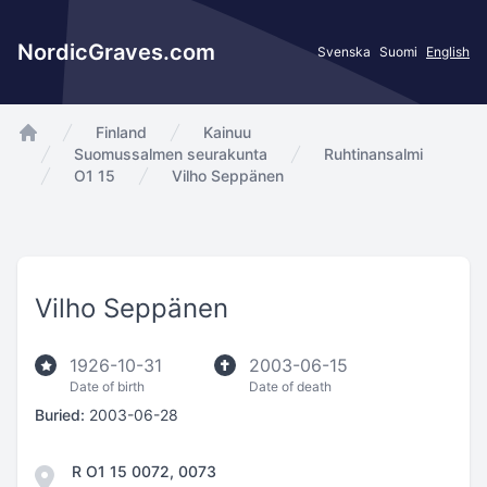
NordicGraves.com
Svenska
Suomi
English
Finland
Kainuu
app.Start
Suomussalmen seurakunta
Ruhtinansalmi
O1 15
Vilho Seppänen
Vilho Seppänen
1926-10-31
2003-06-15
Date of birth
Date of death
Buried:
2003-06-28
R O1 15 0072, 0073