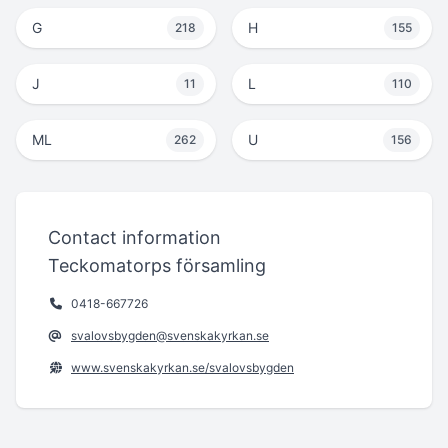
G
H
218
155
J
L
11
110
ML
U
262
156
Contact information
Teckomatorps församling
0418-667726
svalovsbygden@svenskakyrkan.se
www.svenskakyrkan.se/svalovsbygden