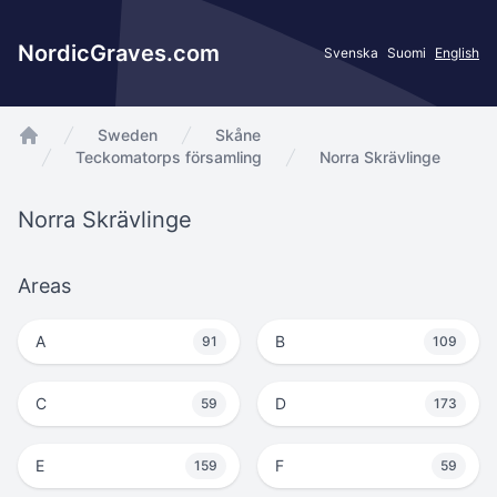
NordicGraves.com
Svenska
Suomi
English
Sweden
Skåne
app.Start
Teckomatorps församling
Norra Skrävlinge
Norra Skrävlinge
Areas
A
B
91
109
C
D
59
173
E
F
159
59