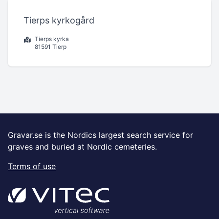
Tierps kyrkogård
Tierps kyrka
81591 Tierp
Gravar.se is the Nordics largest search service for
graves and buried at Nordic cemeteries.
Terms of use