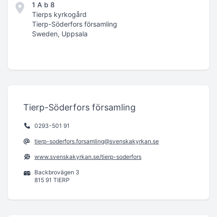
1 A b 8
Tierps kyrkogård
Tierp-Söderfors församling
Sweden, Uppsala
Tierp-Söderfors församling
0293-501 91
tierp-soderfors.forsamling@svenskakyrkan.se
www.svenskakyrkan.se/tierp-soderfors
Backbrovägen 3
815 91 TIERP