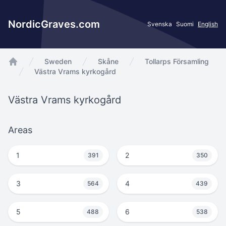
NordicGraves.com
Svenska
Suomi
English
Sweden
Skåne
Tollarps Församling
app.Start
Västra Vrams kyrkogård
Västra Vrams kyrkogård
Areas
1
2
391
350
3
4
564
439
5
6
488
538