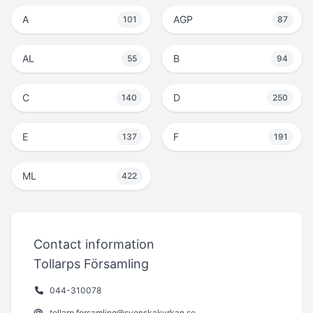
A
AGP
101
87
AL
B
55
94
C
D
140
250
E
F
137
191
ML
422
Contact information
Tollarps Församling
044-310078
tollarp.forsamling@svenskakyrkan.se