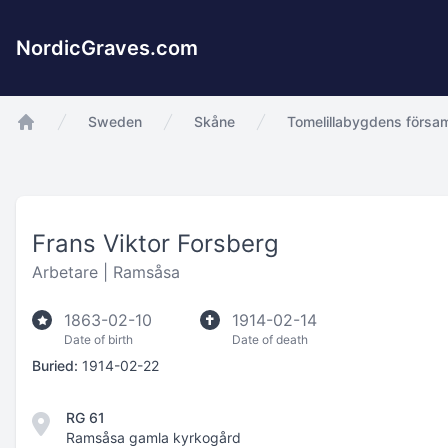
NordicGraves.com
Sweden
Skåne
Tomelillabygdens försam
app.Start
Frans Viktor Forsberg
Arbetare |
Ramsåsa
1863-02-10
1914-02-14
Date of birth
Date of death
Buried:
1914-02-22
RG 61
Ramsåsa gamla kyrkogård