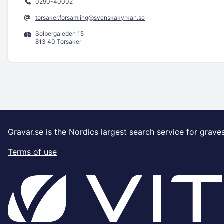
0290-40002
torsaker.forsamling@svenskakyrkan.se
Solbergaleden 15
813 40 Torsåker
Gravar.se is the Nordics largest search service for grave
Terms of use