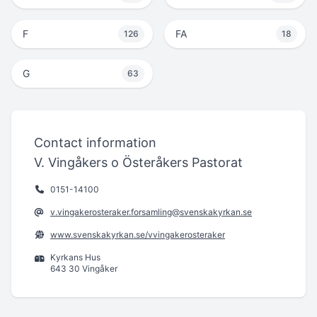
F
FA
126
18
G
63
Contact information
V. Vingåkers o Österåkers Pastorat
0151-14100
v.vingakerosteraker.forsamling@svenskakyrkan.se
www.svenskakyrkan.se/vvingakerosteraker
Kyrkans Hus
643 30 Vingåker