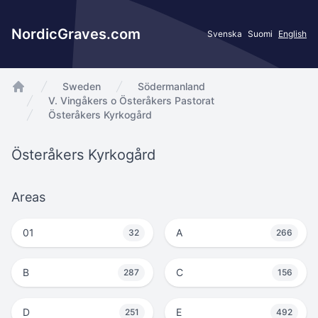
NordicGraves.com
Svenska
Suomi
English
Sweden
Södermanland
app.Start
V. Vingåkers o Österåkers Pastorat
Österåkers Kyrkogård
Österåkers Kyrkogård
Areas
01
A
32
266
B
C
287
156
D
E
251
492