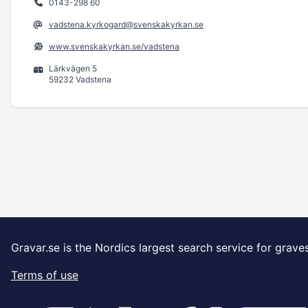
0143-298 60
vadstena.kyrkogard@svenskakyrkan.se
www.svenskakyrkan.se/vadstena
Lärkvägen 5
59232 Vadstena
Gravar.se is the Nordics largest search service for grave
Terms of use