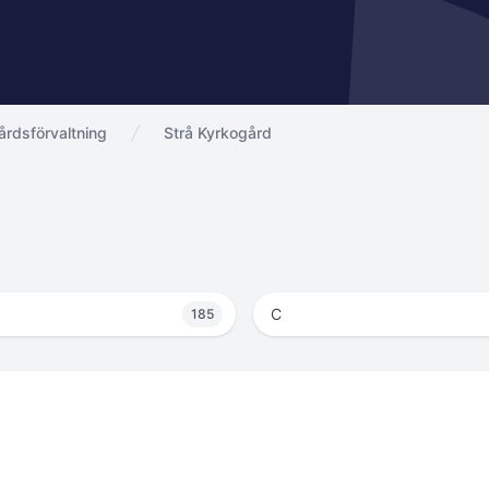
rdsförvaltning
Strå Kyrkogård
C
185