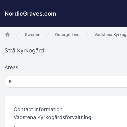
NordicGraves.com
Sweden
Östergötland
Vadstena Kyrkogå
app.Start
Strå Kyrkogård
Areas
B
Contact information
Vadstena Kyrkogårdsförvaltning