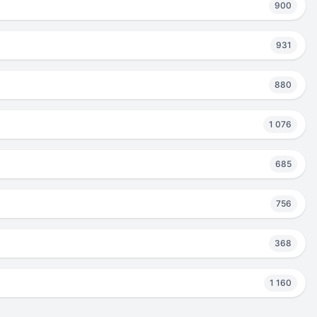
900
931
880
1 076
685
756
368
1 160