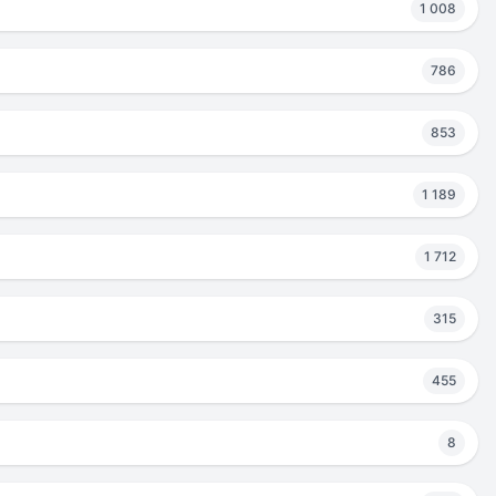
1 008
786
853
1 189
1 712
315
455
8