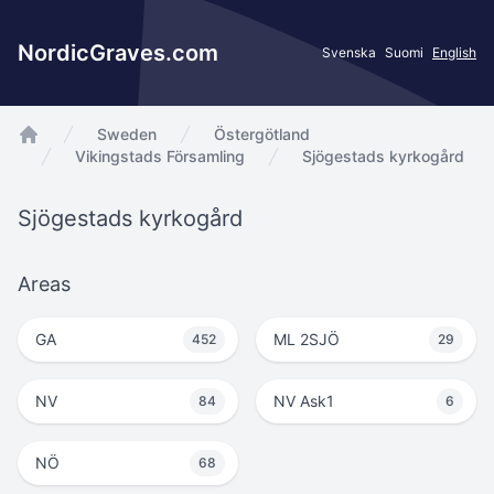
NordicGraves.com
Svenska
Suomi
English
Sweden
Östergötland
app.Start
Vikingstads Församling
Sjögestads kyrkogård
Sjögestads kyrkogård
Areas
GA
ML 2SJÖ
452
29
NV
NV Ask1
84
6
NÖ
68