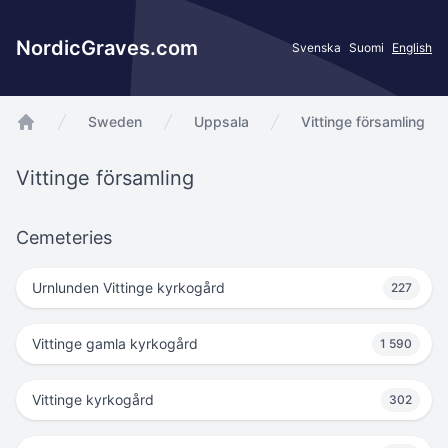
NordicGraves.com
Svenska
Suomi
English
Sweden
Uppsala
Vittinge församling
app.Start
Vittinge församling
Cemeteries
Urnlunden Vittinge kyrkogård
227
Vittinge gamla kyrkogård
1 590
Vittinge kyrkogård
302