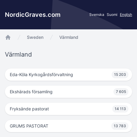
NordicGraves.com
Svenska
Suomi
English
Sweden
Värmland
app.Start
Värmland
Eda-Köla Kyrkogårdsförvaltning
15 203
Ekshärads församling
7 605
Fryksände pastorat
14 113
GRUMS PASTORAT
13 783