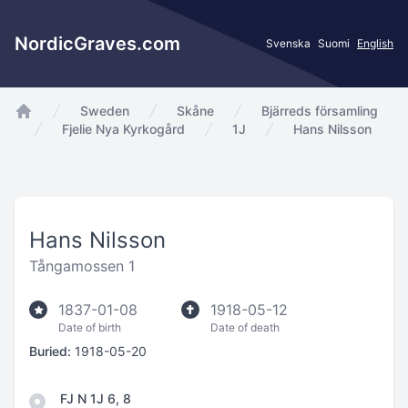
NordicGraves.com
Svenska
Suomi
English
Sweden
Skåne
Bjärreds församling
app.Start
Fjelie Nya Kyrkogård
1J
Hans Nilsson
Hans Nilsson
Tångamossen 1
1837-01-08
1918-05-12
Date of birth
Date of death
Buried:
1918-05-20
FJ N 1J 6, 8