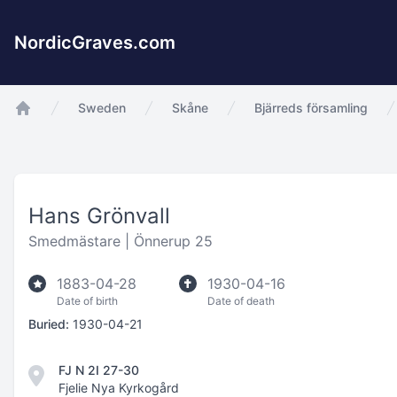
NordicGraves.com
Sweden
Skåne
Bjärreds församling
app.Start
Hans Grönvall
Smedmästare |
Önnerup 25
1883-04-28
1930-04-16
Date of birth
Date of death
Buried:
1930-04-21
FJ N 2I 27-30
Fjelie Nya Kyrkogård