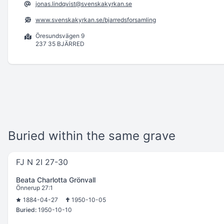
jonas.lindqvist@svenskakyrkan.se
www.svenskakyrkan.se/bjarredsforsamling
Öresundsvägen 9
237 35 BJÄRRED
Buried within the same grave
FJ N 2I 27-30
Beata Charlotta Grönvall
Önnerup 27:1
1884-04-27
1950-10-05
Buried:
1950-10-10