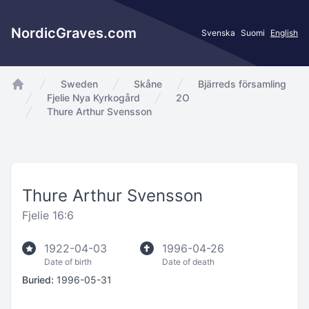
NordicGraves.com
Svenska
Suomi
English
Sweden
Skåne
Bjärreds församling
app.Start
Fjelie Nya Kyrkogård
2O
Thure Arthur Svensson
Thure Arthur Svensson
Fjelie 16:6
1922-04-03
1996-04-26
Date of birth
Date of death
Buried:
1996-05-31