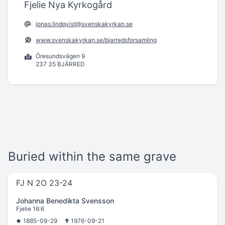
Fjelie Nya Kyrkogård
jonas.lindqvist@svenskakyrkan.se
www.svenskakyrkan.se/bjarredsforsamling
Öresundsvägen 9
237 35 BJÄRRED
Buried within the same grave
FJ N 2O 23-24
Johanna Benedikta Svensson
Fjelie 16:6
1885-09-29
1976-09-21