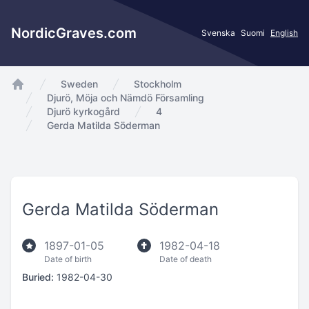
NordicGraves.com
Svenska
Suomi
English
Sweden
Stockholm
app.Start
Djurö, Möja och Nämdö Församling
Djurö kyrkogård
4
Gerda Matilda Söderman
Gerda Matilda Söderman
1897-01-05
1982-04-18
Date of birth
Date of death
Buried:
1982-04-30