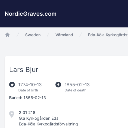
NordicGraves.com
Sweden
Värmland
Eda-Köla Kyrkogårdsf
app.Start
Lars Bjur
1774-10-13
1855-02-13
Date of birth
Date of death
Buried:
1855-02-13
2 01 218
G:a Kyrkogården Eda
Eda-Köla Kyrkogårdsförvaltning