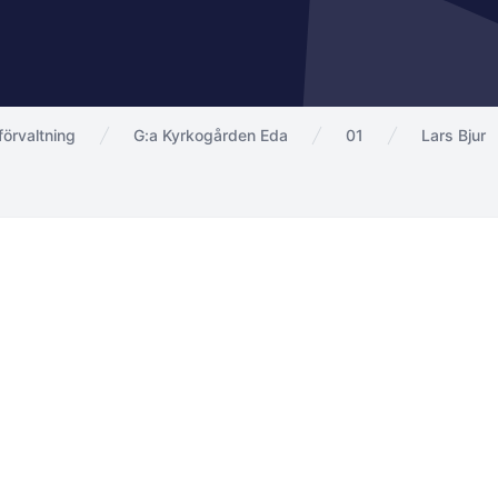
örvaltning
G:a Kyrkogården Eda
01
Lars Bjur