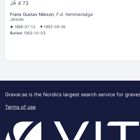
JÄ 4 73
Frans Gustav Nilsson
,
F.d. hemmansäga
Järsnäs
1868-01-13
1953-09-26
Buried:
1953-10-03
Gravar.se is the Nordics largest search service for grave
Terms of use