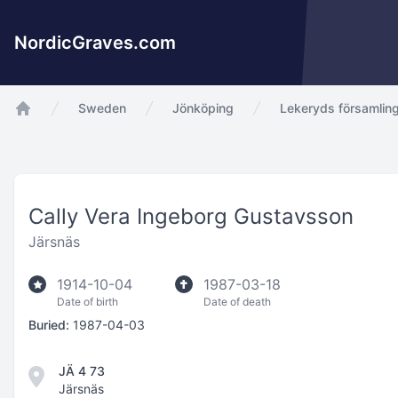
NordicGraves.com
Sweden
Jönköping
Lekeryds församlin
app.Start
Cally Vera Ingeborg Gustavsson
Järsnäs
1914-10-04
1987-03-18
Date of birth
Date of death
Buried:
1987-04-03
JÄ 4 73
Järsnäs