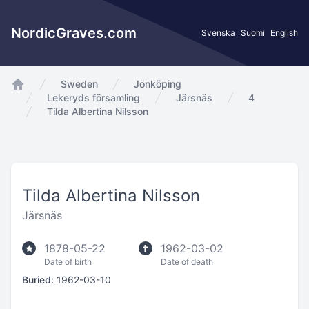
NordicGraves.com
Svenska
Suomi
English
Sweden
Jönköping
app.Start
Lekeryds församling
Järsnäs
4
Tilda Albertina Nilsson
Tilda Albertina Nilsson
Järsnäs
1878-05-22
1962-03-02
Date of birth
Date of death
Buried:
1962-03-10