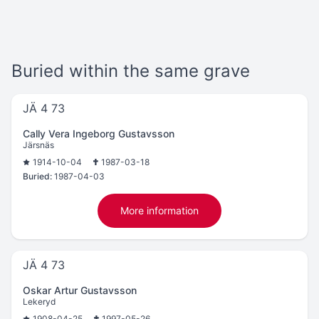
Buried within the same grave
JÄ 4 73
Cally Vera Ingeborg Gustavsson
Järsnäs
1914-10-04
1987-03-18
Buried:
1987-04-03
More information
JÄ 4 73
Oskar Artur Gustavsson
Lekeryd
1908-04-25
1997-05-26