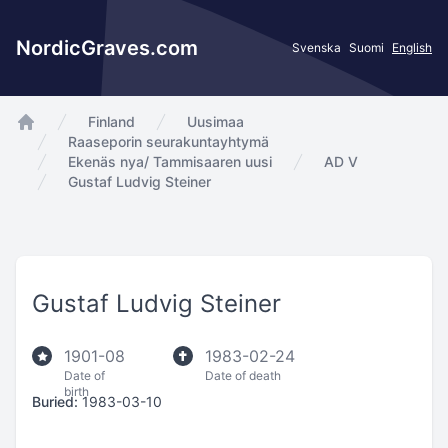
NordicGraves.com
Svenska
Suomi
English
Finland
Uusimaa
app.Start
Raaseporin seurakuntayhtymä
Ekenäs nya/ Tammisaaren uusi
AD V
Gustaf Ludvig Steiner
Gustaf Ludvig Steiner
1901-08
1983-02-24
Date of
Date of death
birth
Buried:
1983-03-10