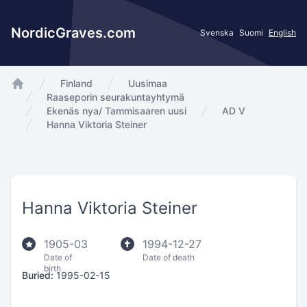
NordicGraves.com
Svenska
Suomi
English
Finland
Uusimaa
app.Start
Raaseporin seurakuntayhtymä
Ekenäs nya/ Tammisaaren uusi
AD V
Hanna Viktoria Steiner
Hanna Viktoria Steiner
1905-03
1994-12-27
Date of
Date of death
birth
Buried:
1995-02-15