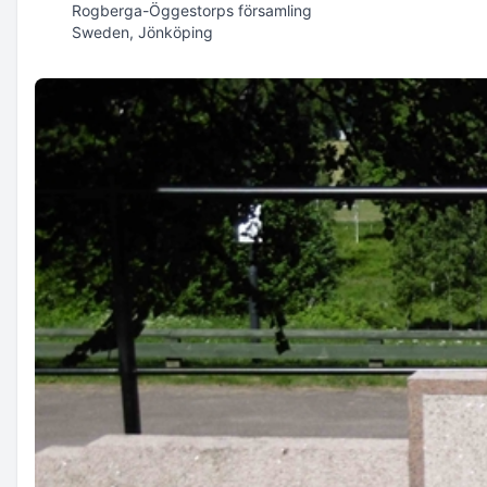
Rogberga-Öggestorps församling
Sweden, Jönköping