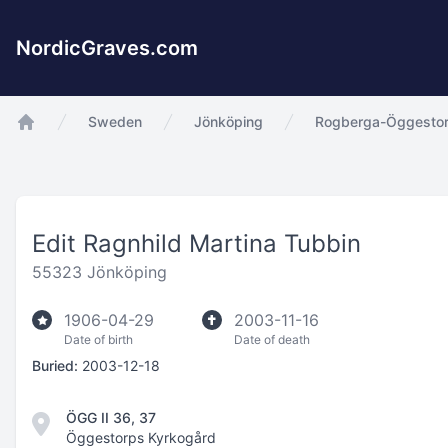
NordicGraves.com
Sweden
Jönköping
Rogberga-Öggestor
app.Start
Edit Ragnhild Martina Tubbin
55323 Jönköping
1906-04-29
2003-11-16
Date of birth
Date of death
Buried:
2003-12-18
ÖGG II 36, 37
Öggestorps Kyrkogård