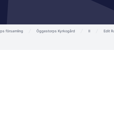
ps församling
Öggestorps Kyrkogård
II
Edit R