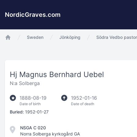
NordicGraves.com
Sweden
Jönköping
Södra Vedbo pastor
app.Start
Hj Magnus Bernhard Uebel
N:a Solberga
1888-08-19
1952-01-16
Date of birth
Date of death
Buried:
1952-01-27
NSGA C 020
Norra Solberga kyrkogård GA