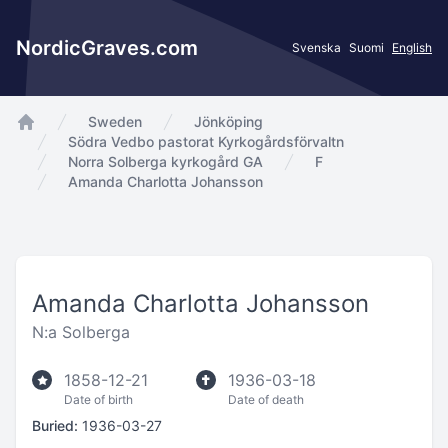
NordicGraves.com
Svenska
Suomi
English
Sweden
Jönköping
app.Start
Södra Vedbo pastorat Kyrkogårdsförvaltn
Norra Solberga kyrkogård GA
F
Amanda Charlotta Johansson
Amanda Charlotta Johansson
N:a Solberga
1858-12-21
1936-03-18
Date of birth
Date of death
Buried:
1936-03-27