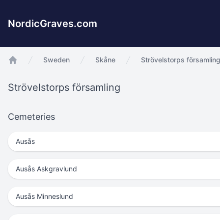
NordicGraves.com
Sweden
Skåne
Strövelstorps församlin
app.Start
Strövelstorps församling
Cemeteries
Ausås
Ausås Askgravlund
Ausås Minneslund