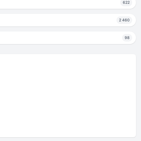
622
2 460
98