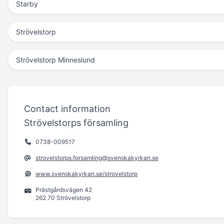
Starby
Strövelstorp
Strövelstorp Minneslund
Contact information
Strövelstorps församling
0738-009517
strovelstorps.forsamling@svenskakyrkan.se
www.svenskakyrkan.se/strovelstorp
Prästgårdsvägen 42
262 70 Strövelstorp