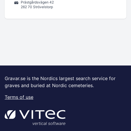
Prästgårdsvägen 42
262 70 Strövelstorp
Gravar.se is the Nordics largest search service for
graves and buried at Nordic cemeteries.
Terms of use