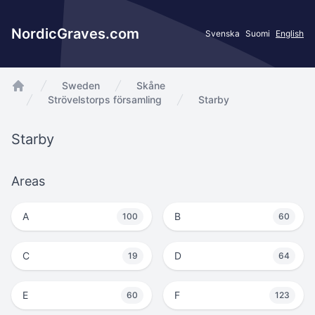
NordicGraves.com
Svenska
Suomi
English
Sweden
Skåne
app.Start
Strövelstorps församling
Starby
Starby
Areas
A
B
100
60
C
D
19
64
E
F
60
123