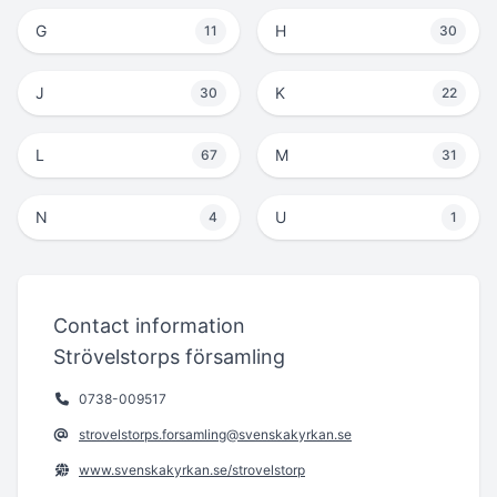
G
H
11
30
J
K
30
22
L
M
67
31
N
U
4
1
Contact information
Strövelstorps församling
0738-009517
strovelstorps.forsamling@svenskakyrkan.se
www.svenskakyrkan.se/strovelstorp