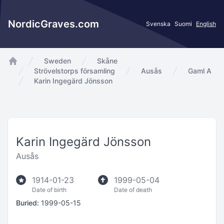
NordicGraves.com
Svenska
Suomi
English
Sweden
Skåne
app.Start
Strövelstorps församling
Ausås
Gaml A
Karin Ingegärd Jönsson
Karin Ingegärd Jönsson
Ausås
1914-01-23
1999-05-04
Date of birth
Date of death
Buried:
1999-05-15