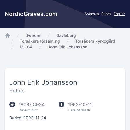
NordicGraves.com
Svenska
Suomi
English
Sweden
Gävleborg
app.Start
Torsåkers församling
Torsåkers kyrkogård
ML GA
John Erik Johansson
John Erik Johansson
Hofors
1908-04-24
1993-10-11
Date of birth
Date of death
Buried:
1993-11-24