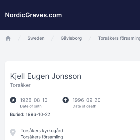
NordicGraves.com
Sweden
Gävleborg
Torsåkers församlin
app.Start
Kjell Eugen Jonsson
Torsåker
1928-08-10
1996-09-20
Date of birth
Date of death
Buried:
1996-10-22
Torsåkers kyrkogård
Torsåkers församling