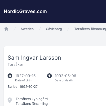
NordicGraves.com
Sweden
Gävleborg
Torsåkers församlin
app.Start
Sam Ingvar Larsson
Torsåker
1927-09-15
1992-05-06
Date of birth
Date of death
Buried:
1992-10-27
Torsåkers kyrkogård
Torsåkers församling