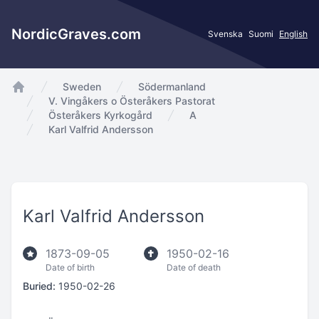
NordicGraves.com
Svenska
Suomi
English
Sweden
Södermanland
app.Start
V. Vingåkers o Österåkers Pastorat
Österåkers Kyrkogård
A
Karl Valfrid Andersson
Karl Valfrid Andersson
1873-09-05
1950-02-16
Date of birth
Date of death
Buried:
1950-02-26